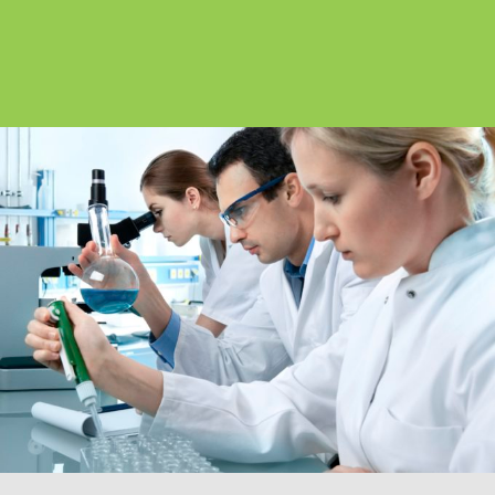
GERLI
CYBERLIPID
Espace
Liens
privé
utiles