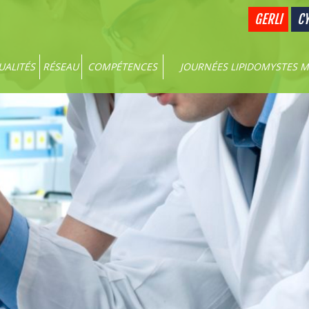
GERLI
CY
UALITÉS
RÉSEAU
COMPÉTENCES
JOURNÉES LIPIDOMYSTES M