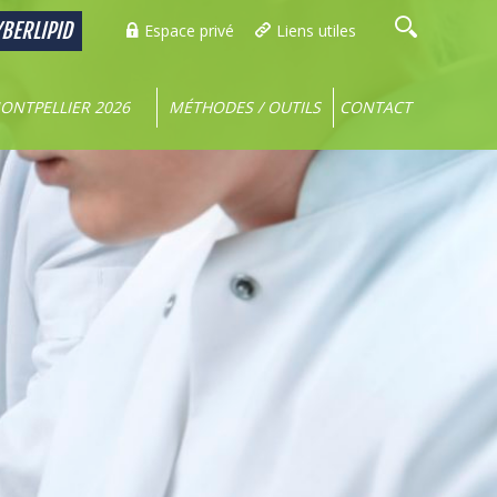
BERLIPID
Espace privé
Liens utiles
ONTPELLIER 2026
MÉTHODES / OUTILS
CONTACT