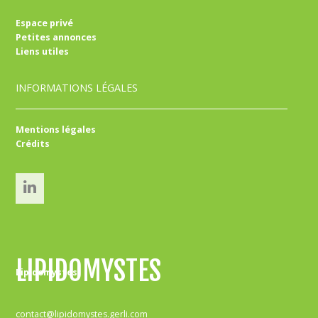
Espace privé
Petites annonces
Liens utiles
INFORMATIONS LÉGALES
Mentions légales
Crédits
Linked’In
LIPIDOMYSTES
Lipidomystes
contact@lipidomystes.gerli.com